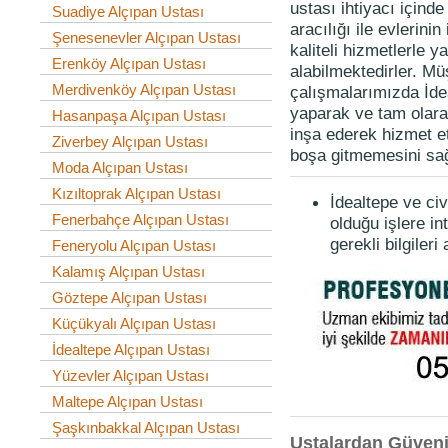
ustası ihtiyacı içind
Suadiye Alçıpan Ustası
aracılığı ile evlerinin
Şenesenevler Alçıpan Ustası
kaliteli hizmetlerle 
Erenköy Alçıpan Ustası
alabilmektedirler. Mü
Merdivenköy Alçıpan Ustası
çalışmalarımızda İdea
yaparak ve tam olara
Hasanpaşa Alçıpan Ustası
inşa ederek hizmet e
Ziverbey Alçıpan Ustası
boşa gitmemesini sağ
Moda Alçıpan Ustası
Kızıltoprak Alçıpan Ustası
İdealtepe ve ci
Fenerbahçe Alçıpan Ustası
olduğu işlere in
gerekli bilgileri 
Feneryolu Alçıpan Ustası
Kalamış Alçıpan Ustası
Göztepe Alçıpan Ustası
Küçükyalı Alçıpan Ustası
İdealtepe Alçıpan Ustası
Yüzevler Alçıpan Ustası
Maltepe Alçıpan Ustası
Şaşkınbakkal Alçıpan Ustası
Ustalardan Güvenil