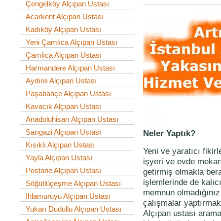
Çengelköy Alçıpan Ustası
Acarkent Alçıpan Ustası
Kadıköy Alçıpan Ustası
Yeni Çamlıca Alçıpan Ustası
Çamlıca Alçıpan Ustası
Harmandere Alçıpan Ustası
Aydınlı Alçıpan Ustası
Paşabahçe Alçıpan Ustası
Kavacık Alçıpan Ustası
Anadoluhisarı Alçıpan Ustası
Sarıgazi Alçıpan Ustası
Neler Yaptık?
Kısıklı Alçıpan Ustası
Yeni ve yaratıcı fiki
Yayla Alçıpan Ustası
işyeri ve evde mekanl
Postane Alçıpan Ustası
getirmiş olmakla ber
işlemlerinde de kal
Söğütlüçeşme Alçıpan Ustası
memnun olmadığınız h
Ihlamuruyu Alçıpan Ustası
çalışmalar yaptırmak
Yukarı Dudullu Alçıpan Ustası
Alçıpan ustası arama