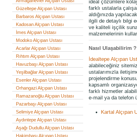
Armağanevler Alçıpan Ustası
ideal çözümlere kolayl
farklı ustalarla çalış
Güzeltepe Alçıpan Ustası
aldığınızda yapılacak
Barbaros Alçıpan Ustası
ilgili de detaylı bilg
Kadosan Alçıpan Ustası
ve kaliteli işçilik su
İmes Alçıpan Ustası
malzemelerinin kullan
Modoko Alçıpan Ustası
Nasıl Ulaşabilirim ?
Acarlar Alçıpan Ustası
Rıhtım Alçıpan Ustası
İdealtepe Alçıpan Us
Havuzbaşı Alçıpan Ustası
alabileceğiniz sitem
ustalarımızla iletişi
Yeşilbağlar Alçıpan Ustası
projelendirme konusu
Esenler Alçıpan Ustası
kapsamlı organizasyon
Orhangazi Alçıpan Ustası
farklı hizmetler alabi
Ramazanoğlu Alçıpan Ustası
e-mail ya da telefon ü
Pazarbaşı Alçıpan Ustası
Kartal Alçıpan 
Selimiye Alçıpan Ustası
Aydıntepe Alçıpan Ustası
Aşağı Dudullu Alçıpan Ustası
Hakimbaşı Alçıpan Ustası