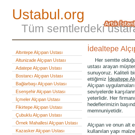
Ustabul.org
Tüm semtlerdeki ustar
İdealtepe Alç
Altıntepe Alçıpan Ustası
Her semtte olduğu g
Altunizade Alçıpan Ustası
ustası arayan müşteri
Adatepe Alçıpan Ustası
sunuyoruz. Kaliteli b
Bostancı Alçıpan Ustası
ettiğimiz
İdealtepe Al
Bağlarbaşı Alçıpan Ustası
Alçıpan uygulamaları
seviyelerde karşılanm
Esenşehir Alçıpan Ustası
yeterlidir. Her firman
İçmeler Alçıpan Ustası
hedeflerimizin başın
Fikirtepe Alçıpan Ustası
memnuniyetidir.
Çubuklu Alçıpan Ustası
Örnek Mahallesi Alçıpan Ustası
Alçıpan ve onun alt 
kullanılan yapı malze
Kazasker Alçıpan Ustası