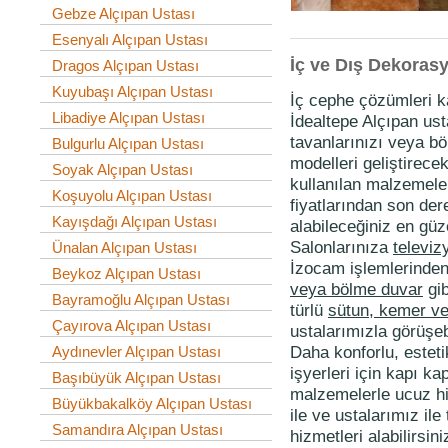
Gebze Alçıpan Ustası
Esenyalı Alçıpan Ustası
İç ve Dış Dekoras
Dragos Alçıpan Ustası
Kuyubaşı Alçıpan Ustası
İç cephe çözümleri k
Libadiye Alçıpan Ustası
İdealtepe Alçıpan ust
tavanlarınızı veya böl
Bulgurlu Alçıpan Ustası
modelleri geliştirece
Soyak Alçıpan Ustası
kullanılan malzemeler
Koşuyolu Alçıpan Ustası
fiyatlarından son de
Kayışdağı Alçıpan Ustası
alabileceğiniz en güz
Salonlarınıza
televiz
Ünalan Alçıpan Ustası
İzocam işlemlerinden
Beykoz Alçıpan Ustası
veya bölme duvar
gib
Bayramoğlu Alçıpan Ustası
türlü
sütun, kemer ve
Çayırova Alçıpan Ustası
ustalarımızla görüşebi
Daha konforlu, esteti
Aydınevler Alçıpan Ustası
işyerleri için kapı k
Başıbüyük Alçıpan Ustası
malzemelerle ucuz h
Büyükbakalköy Alçıpan Ustası
ile ve ustalarımız il
Samandıra Alçıpan Ustası
hizmetleri alabilirsini