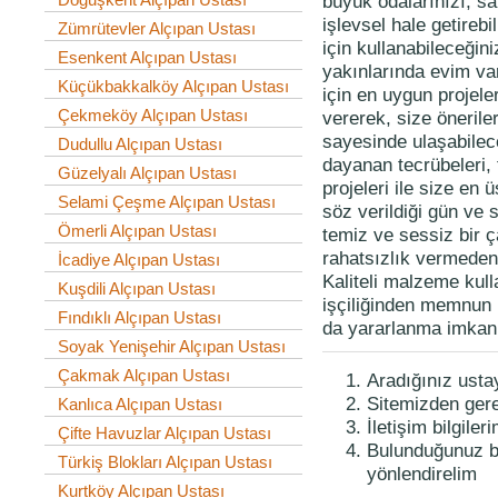
büyük odalarınızı, sa
işlevsel hale getirebi
Zümrütevler Alçıpan Ustası
için kullanabileceğin
Esenkent Alçıpan Ustası
yakınlarında evim va
Küçükbakkalköy Alçıpan Ustası
için en uygun projeler
Çekmeköy Alçıpan Ustası
vererek, size önerile
sayesinde ulaşabilec
Dudullu Alçıpan Ustası
dayanan tecrübeleri, 
Güzelyalı Alçıpan Ustası
projeleri ile size en 
Selami Çeşme Alçıpan Ustası
söz verildiği gün ve s
Ömerli Alçıpan Ustası
temiz ve sessiz bir 
rahatsızlık vermeden 
İcadiye Alçıpan Ustası
Kaliteli malzeme kull
Kuşdili Alçıpan Ustası
işçiliğinden memnun 
Fındıklı Alçıpan Ustası
da yararlanma imkanı
Soyak Yenişehir Alçıpan Ustası
Çakmak Alçıpan Ustası
Aradığınız usta
Sitemizden gerekl
Kanlıca Alçıpan Ustası
İletişim bilgiler
Çifte Havuzlar Alçıpan Ustası
Bulunduğunuz bö
Türkiş Blokları Alçıpan Ustası
yönlendirelim
Kurtköy Alçıpan Ustası