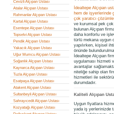
Cevizli Alçıpan Ustası
İdealtepe Alçıpan ust
Atalar Alçıpan Ustası
hem de işyerlerinde gü
Rahmanlar Alçıpan Ustası
çok yaratıcı çözümle
Kartal Alçıpan Ustası
ve kurumsal pek çok 
Esentepe Alçıpan Ustası
bulunan Alçıpan firm
daha konforlu ve işle
Topselvi Alçıpan Ustası
türlü mekana uygun 
Pendik Alçıpan Ustası
yapılırken, kişisel ih
Yakacık Alçıpan Ustası
önünde bulundurulmak
Uğur Mumcu Alçıpan Ustası
İdealtepe Alçıpan fir
uygulaması hizmeti 
Soğanlık Alçıpan Ustası
avantajlar sağlamakt
Kaynarca Alçıpan Ustası
niteliğe sahip olan f
Tuzla Alçıpan Ustası
hizmetleri ile sektör
Esatpaşa Alçıpan Ustası
durumdadır.
Atakent Alçıpan Ustası
Kaliteli Alçıpan Ust
Sultanbeyli Alçıpan Ustası
Sahrayıcedit Alçıpan Ustası
Uygun fiyatlara hizme
Kozyatağı Alçıpan Ustası
yada iş yerlerinizde t
Doğuşkent Alçıpan Ustası