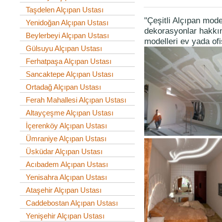
Taşdelen Alçıpan Ustası
"Çeşitli Alçıpan model
Yenidoğan Alçıpan Ustası
dekorasyonlar hakkınd
Beylerbeyi Alçıpan Ustası
modelleri ev yada ofi
Gülsuyu Alçıpan Ustası
Ferhatpaşa Alçıpan Ustası
Sancaktepe Alçıpan Ustası
Ortadağ Alçıpan Ustası
Ferah Mahallesi Alçıpan Ustası
Altayçeşme Alçıpan Ustası
İçerenköy Alçıpan Ustası
Ümraniye Alçıpan Ustası
Üsküdar Alçıpan Ustası
Acıbadem Alçıpan Ustası
Yenisahra Alçıpan Ustası
Ataşehir Alçıpan Ustası
Caddebostan Alçıpan Ustası
Yenişehir Alçıpan Ustası