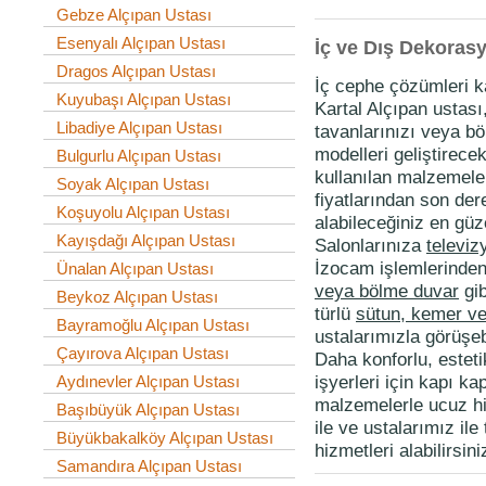
Gebze Alçıpan Ustası
Esenyalı Alçıpan Ustası
İç ve Dış Dekoras
Dragos Alçıpan Ustası
İç cephe çözümleri k
Kuyubaşı Alçıpan Ustası
Kartal Alçıpan ustası
Libadiye Alçıpan Ustası
tavanlarınızı veya böl
modelleri geliştirece
Bulgurlu Alçıpan Ustası
kullanılan malzemeler
Soyak Alçıpan Ustası
fiyatlarından son de
Koşuyolu Alçıpan Ustası
alabileceğiniz en güz
Kayışdağı Alçıpan Ustası
Salonlarınıza
televiz
İzocam işlemlerinden
Ünalan Alçıpan Ustası
veya bölme duvar
gib
Beykoz Alçıpan Ustası
türlü
sütun, kemer ve
Bayramoğlu Alçıpan Ustası
ustalarımızla görüşebi
Çayırova Alçıpan Ustası
Daha konforlu, esteti
işyerleri için kapı k
Aydınevler Alçıpan Ustası
malzemelerle ucuz h
Başıbüyük Alçıpan Ustası
ile ve ustalarımız il
Büyükbakalköy Alçıpan Ustası
hizmetleri alabilirsini
Samandıra Alçıpan Ustası