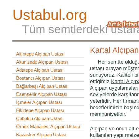
Ustabul.org
Tüm semtlerdeki ustar
Kartal Alçıpan
Altıntepe Alçıpan Ustası
Her semtte olduğu g
Altunizade Alçıpan Ustası
ustası arayan müşteri
Adatepe Alçıpan Ustası
sunuyoruz. Kaliteli b
Bostancı Alçıpan Ustası
ettiğimiz
Kartal Alçıp
Bağlarbaşı Alçıpan Ustası
Alçıpan uygulamaları
seviyelerde karşılanm
Esenşehir Alçıpan Ustası
yeterlidir. Her firman
İçmeler Alçıpan Ustası
hedeflerimizin başın
Fikirtepe Alçıpan Ustası
memnuniyetidir.
Çubuklu Alçıpan Ustası
Örnek Mahallesi Alçıpan Ustası
Alçıpan ve onun alt 
kullanılan yapı malze
Kazasker Alçıpan Ustası