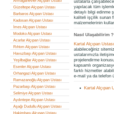
Armağanevler Alçıpan Ustası
ustalarla çalışabilece
yapılacak tüm işlemler
Güzeltepe Alçıpan Ustası
detaylı bilgi edinme 
Barbaros Alçıpan Ustası
kaliteli işçilik sunan
Kadosan Alçıpan Ustası
malzemelerinin kullan
İmes Alçıpan Ustası
Modoko Alçıpan Ustası
Nasıl Ulaşabilirim ?
Acarlar Alçıpan Ustası
Kartal Alçıpan Ustası
Rıhtım Alçıpan Ustası
alabileceğiniz sitem
Havuzbaşı Alçıpan Ustası
ustalarımızla iletişi
projelendirme konusu
Yeşilbağlar Alçıpan Ustası
kapsamlı organizasyon
Esenler Alçıpan Ustası
farklı hizmetler alabi
Orhangazi Alçıpan Ustası
e-mail ya da telefon ü
Ramazanoğlu Alçıpan Ustası
Pazarbaşı Alçıpan Ustası
Kartal Alçıpan 
Selimiye Alçıpan Ustası
Aydıntepe Alçıpan Ustası
Aşağı Dudullu Alçıpan Ustası
Hakimbaşı Alçıpan Ustası