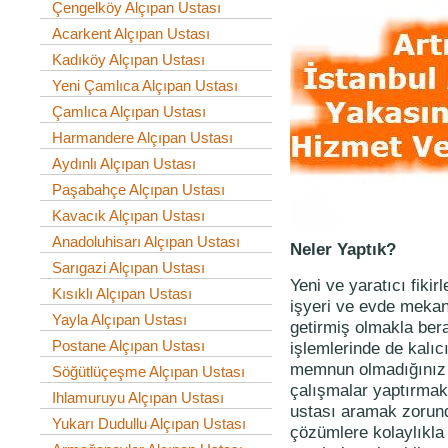
Çengelköy Alçıpan Ustası
Acarkent Alçıpan Ustası
Kadıköy Alçıpan Ustası
Yeni Çamlıca Alçıpan Ustası
Çamlıca Alçıpan Ustası
Harmandere Alçıpan Ustası
Aydınlı Alçıpan Ustası
Paşabahçe Alçıpan Ustası
Kavacık Alçıpan Ustası
Anadoluhisarı Alçıpan Ustası
Neler Yaptık?
Sarıgazi Alçıpan Ustası
Yeni ve yaratıcı fiki
Kısıklı Alçıpan Ustası
işyeri ve evde mekanl
Yayla Alçıpan Ustası
getirmiş olmakla ber
Postane Alçıpan Ustası
işlemlerinde de kal
memnun olmadığınız h
Söğütlüçeşme Alçıpan Ustası
çalışmalar yaptırmak 
Ihlamuruyu Alçıpan Ustası
ustası aramak zorund
Yukarı Dudullu Alçıpan Ustası
çözümlere kolaylıkla u