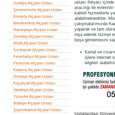
ustası ihtiyacı içind
Suadiye Alçıpan Ustası
aracılığı ile evlerinin
Şenesenevler Alçıpan Ustası
kaliteli hizmetlerle 
Erenköy Alçıpan Ustası
alabilmektedirler. Mü
Merdivenköy Alçıpan Ustası
çalışmalarımızda Karta
yaparak ve tam olara
Hasanpaşa Alçıpan Ustası
inşa ederek hizmet e
Ziverbey Alçıpan Ustası
boşa gitmemesini sağ
Moda Alçıpan Ustası
Kızıltoprak Alçıpan Ustası
Kartal ve civar
Fenerbahçe Alçıpan Ustası
işlere internet s
bilgileri alabilirs
Feneryolu Alçıpan Ustası
Kalamış Alçıpan Ustası
Göztepe Alçıpan Ustası
Küçükyalı Alçıpan Ustası
İdealtepe Alçıpan Ustası
Yüzevler Alçıpan Ustası
Maltepe Alçıpan Ustası
Şaşkınbakkal Alçıpan Ustası
Ustalardan Güvenil