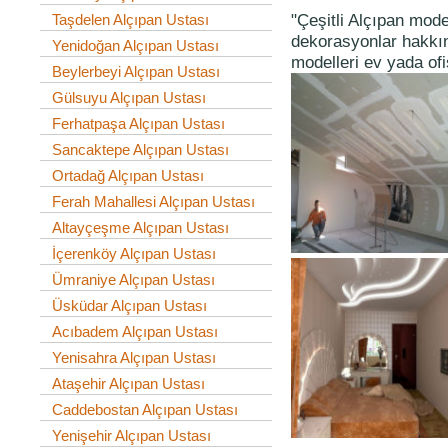
"Çeşitli Alçıpan model
Taşdelen Alçıpan Ustası
dekorasyonlar hakkınd
Yenidoğan Alçıpan Ustası
modelleri ev yada ofi
Beylerbeyi Alçıpan Ustası
Gülsuyu Alçıpan Ustası
Ferhatpaşa Alçıpan Ustası
Sancaktepe Alçıpan Ustası
Ortadağ Alçıpan Ustası
Ferah Mahallesi Alçıpan Ustası
Altayçeşme Alçıpan Ustası
İçerenköy Alçıpan Ustası
Ümraniye Alçıpan Ustası
Üsküdar Alçıpan Ustası
Acıbadem Alçıpan Ustası
Yenisahra Alçıpan Ustası
Ataşehir Alçıpan Ustası
Caddebostan Alçıpan Ustası
Yenişehir Alçıpan Ustası