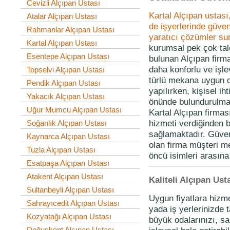
Cevizli Alçıpan Ustası
Kartal Alçıpan ustas
Atalar Alçıpan Ustası
de işyerlerinde güveni
Rahmanlar Alçıpan Ustası
yaratıcı çözümler su
Kartal Alçıpan Ustası
kurumsal pek çok tal
Esentepe Alçıpan Ustası
bulunan Alçıpan firm
daha konforlu ve işle
Topselvi Alçıpan Ustası
türlü mekana uygun 
Pendik Alçıpan Ustası
yapılırken, kişisel ih
Yakacık Alçıpan Ustası
önünde bulundurulmak
Uğur Mumcu Alçıpan Ustası
Kartal Alçıpan firma
hizmeti verdiğinden 
Soğanlık Alçıpan Ustası
sağlamaktadır. Güveni
Kaynarca Alçıpan Ustası
olan firma müşteri me
Tuzla Alçıpan Ustası
öncü isimleri arasın
Esatpaşa Alçıpan Ustası
Atakent Alçıpan Ustası
Kaliteli Alçıpan Ust
Sultanbeyli Alçıpan Ustası
Uygun fiyatlara hizme
Sahrayıcedit Alçıpan Ustası
yada iş yerlerinizde t
Kozyatağı Alçıpan Ustası
büyük odalarınızı, sa
Doğuşkent Alçıpan Ustası