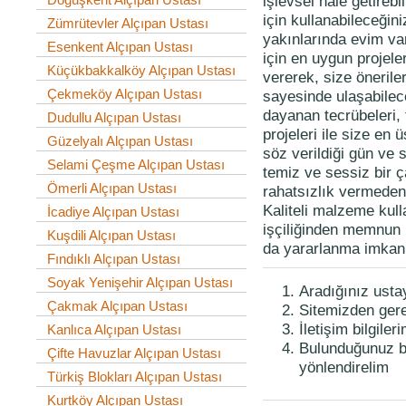
işlevsel hale getirebi
için kullanabileceğin
Zümrütevler Alçıpan Ustası
yakınlarında evim va
Esenkent Alçıpan Ustası
için en uygun projeler
Küçükbakkalköy Alçıpan Ustası
vererek, size önerile
Çekmeköy Alçıpan Ustası
sayesinde ulaşabilec
dayanan tecrübeleri, 
Dudullu Alçıpan Ustası
projeleri ile size en 
Güzelyalı Alçıpan Ustası
söz verildiği gün ve s
Selami Çeşme Alçıpan Ustası
temiz ve sessiz bir 
Ömerli Alçıpan Ustası
rahatsızlık vermeden 
Kaliteli malzeme kulla
İcadiye Alçıpan Ustası
işçiliğinden memnun 
Kuşdili Alçıpan Ustası
da yararlanma imkanı
Fındıklı Alçıpan Ustası
Soyak Yenişehir Alçıpan Ustası
Aradığınız usta
Çakmak Alçıpan Ustası
Sitemizden gerekl
İletişim bilgiler
Kanlıca Alçıpan Ustası
Bulunduğunuz bö
Çifte Havuzlar Alçıpan Ustası
yönlendirelim
Türkiş Blokları Alçıpan Ustası
Kurtköy Alçıpan Ustası