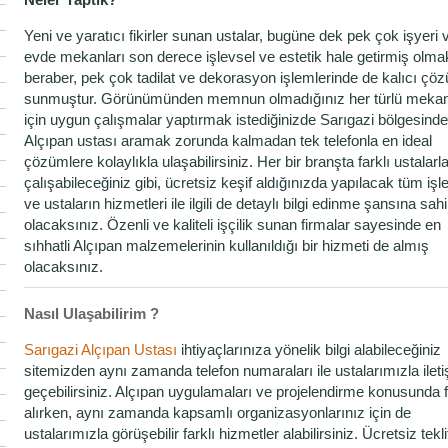
Yeni ve yaratıcı fikirler sunan ustalar, bugüne dek pek çok işyeri 
evde mekanları son derece işlevsel ve estetik hale getirmiş olma
beraber, pek çok tadilat ve dekorasyon işlemlerinde de kalıcı çö
sunmuştur. Görünümünden memnun olmadığınız her türlü mekan
için uygun çalışmalar yaptırmak istediğinizde Sarıgazi bölgesinde
Alçıpan ustası aramak zorunda kalmadan tek telefonla en ideal
çözümlere kolaylıkla ulaşabilirsiniz. Her bir branşta farklı ustalarl
çalışabileceğiniz gibi, ücretsiz keşif aldığınızda yapılacak tüm işl
ve ustaların hizmetleri ile ilgili de detaylı bilgi edinme şansına sah
olacaksınız. Özenli ve kaliteli işçilik sunan firmalar sayesinde en
sıhhatli Alçıpan malzemelerinin kullanıldığı bir hizmeti de almış
olacaksınız.
Nasıl Ulaşabilirim ?
Sarıgazi Alçıpan Ustası
ihtiyaçlarınıza yönelik bilgi alabileceğiniz
sitemizden aynı zamanda telefon numaraları ile ustalarımızla ilet
geçebilirsiniz. Alçıpan uygulamaları ve projelendirme konusunda fi
alırken, aynı zamanda kapsamlı organizasyonlarınız için de
ustalarımızla görüşebilir farklı hizmetler alabilirsiniz. Ücretsiz tekli