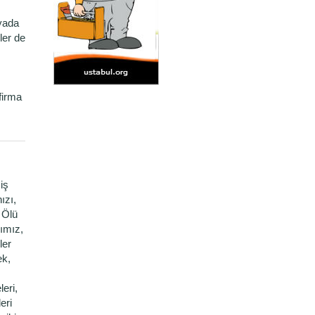
yada
ler de
firma
iş
ızı,
. Ölü
rımız,
ler
ek,
leri,
eri