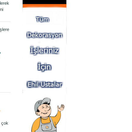
derek
ni
şlere
e
 çok