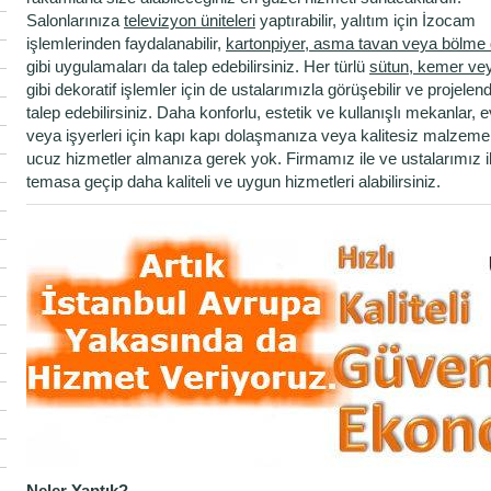
Salonlarınıza
televizyon üniteleri
yaptırabilir, yalıtım için İzocam
işlemlerinden faydalanabilir,
kartonpiyer, asma tavan veya bölme
gibi uygulamaları da talep edebilirsiniz. Her türlü
sütun, kemer vey
gibi dekoratif işlemler için de ustalarımızla görüşebilir ve projelen
talep edebilirsiniz. Daha konforlu, estetik ve kullanışlı mekanlar, e
veya işyerleri için kapı kapı dolaşmanıza veya kalitesiz malzemel
ucuz hizmetler almanıza gerek yok. Firmamız ile ve ustalarımız i
temasa geçip daha kaliteli ve uygun hizmetleri alabilirsiniz.
Neler Yaptık?