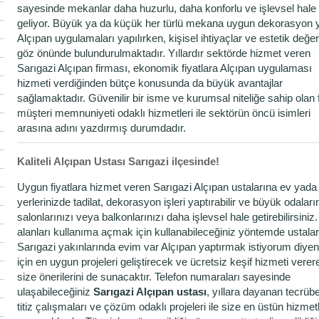
sayesinde mekanlar daha huzurlu, daha konforlu ve işlevsel hale
geliyor. Büyük ya da küçük her türlü mekana uygun dekorasyon 
Alçıpan uygulamaları yapılırken, kişisel ihtiyaçlar ve estetik değer
göz önünde bulundurulmaktadır. Yıllardır sektörde hizmet veren
Sarıgazi Alçıpan firması, ekonomik fiyatlara Alçıpan uygulaması
hizmeti verdiğinden bütçe konusunda da büyük avantajlar
sağlamaktadır. Güvenilir bir isme ve kurumsal niteliğe sahip olan 
müşteri memnuniyeti odaklı hizmetleri ile sektörün öncü isimleri
arasına adını yazdırmış durumdadır.
Kaliteli Alçıpan Ustası Sarıgazi ilçesinde!
Uygun fiyatlara hizmet veren Sarıgazi Alçıpan ustalarına ev yada 
yerlerinizde tadilat, dekorasyon işleri yaptırabilir ve büyük odaların
salonlarınızı veya balkonlarınızı daha işlevsel hale getirebilirsiniz
alanları kullanıma açmak için kullanabileceğiniz yöntemde ustala
Sarıgazi yakınlarında evim var Alçıpan yaptırmak istiyorum diyen
için en uygun projeleri geliştirecek ve ücretsiz keşif hizmeti verer
size önerilerini de sunacaktır. Telefon numaraları sayesinde
ulaşabileceğiniz
Sarıgazi Alçıpan ustası
, yıllara dayanan tecrübe
titiz çalışmaları ve çözüm odaklı projeleri ile size en üstün hizmetl