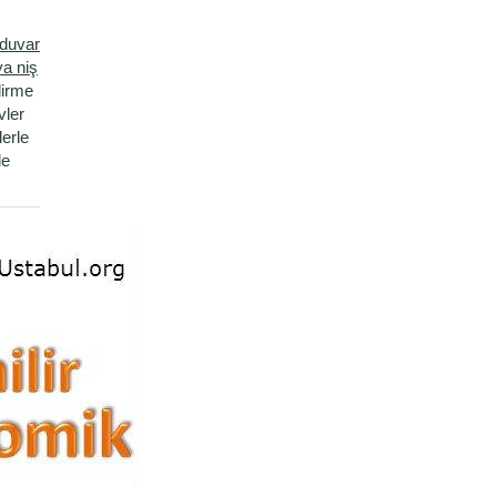
 duvar
a niş
dirme
vler
erle
le