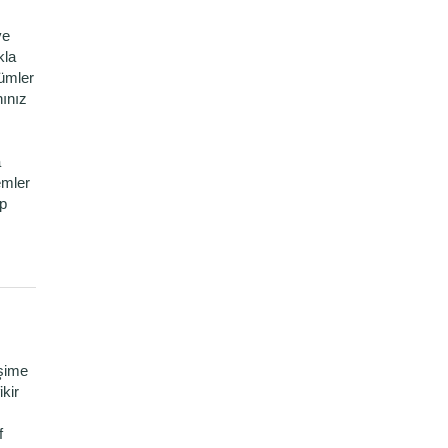
ve
kla
zümler
ınız
a
emler
ip
işime
kir
f