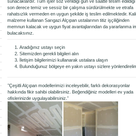
sunacaklardır. Tüm işler söz verildiği gün ve saatte teslim edildiği 
son derece temiz ve sessiz bir çalışma sürdürülmekte ve etrafa
rahatsızlık vermeden en uygun şekilde iş teslim edilmektedir. Kalit
malzeme kullanan Sarıgazi Alçıpan ustalarının titiz işçiliğinden
memnun kalacak ve uygun fiyat avantajlarından da yararlanma i
bulacaksınız.
Aradığınız ustayı seçin
Sitemizden gerekli bilgileri alın
İletişim bilgilerimizi kullanarak ustalara ulaşın
Bulunduğunuz bölgeye en yakın ustayı sizlere yönlendireli
"Çeşitli Alçıpan modellerimizi inceleyebilir, farklı dekorasyonlar
hakkında fikir sahibi olabilirsiniz. Beğendiğiniz modelleri ev yada
ofislerinizde uygulayabilirsiniz."