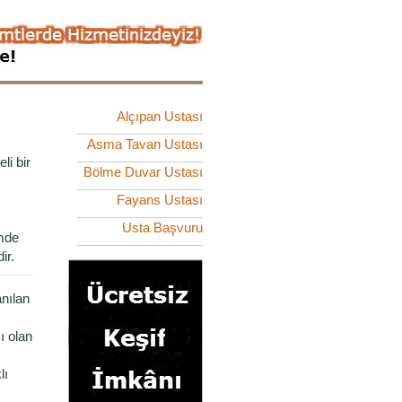
Alçıpan Ustası
Asma Tavan Ustası
li bir
Bölme Duvar Ustası
Fayans Ustası
Usta Başvuru
imde
ir.
nılan
cı olan
lı